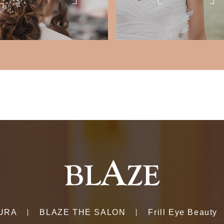
URA
BLAZE THE SALON
Frill Eye Beauty