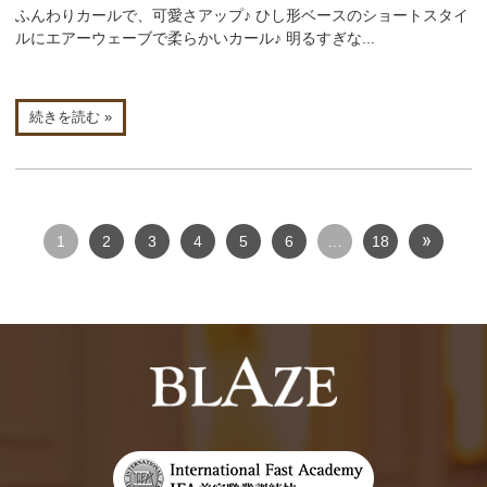
ふんわりカールで、可愛さアップ♪ ひし形ベースのショートスタイ
ルにエアーウェーブで柔らかいカール♪ 明るすぎな...
続きを読む »
1
2
3
4
5
6
…
18