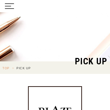
PICK UP
TOP
>
PICK UP