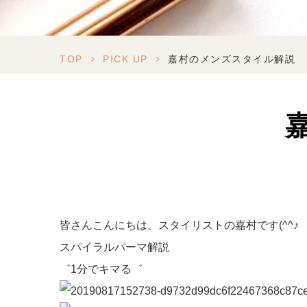
TOP
>
PICK UP
>
嘉村のメンズスタイル解説
皆さんこんにちは、スタイリストの嘉村です(^^♪
スパイラルパーマ解説
゛1分でキマる゛