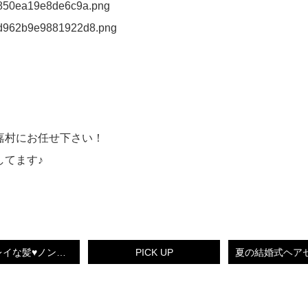
嘉村にお任せ下さい！
してます♪
ずっとキレイな髪♥ノンダメージストレート♥BLAZEけいこ♥【小倉南区守恒美容室】
PICK UP