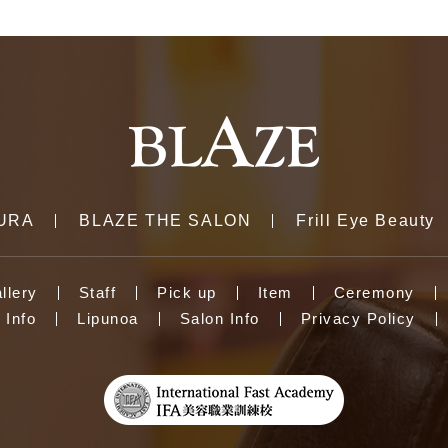
URA
BLAZE THE SALON
Frill Eye Beauty
llery
Staff
Pick up
Item
Ceremony
Info
Lipunoa
Salon Info
Privacy Policy