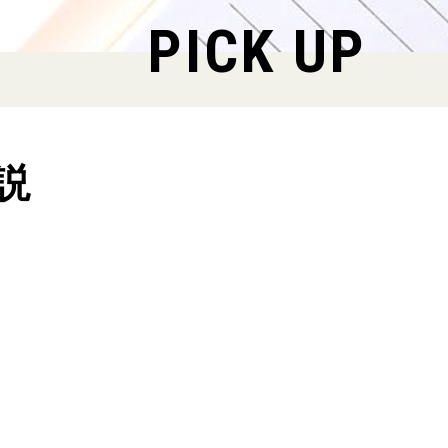
PICK UP
説