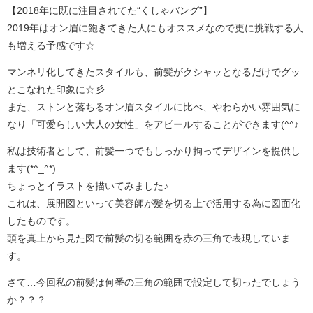
【2018年に既に注目されてた“くしゃバング”】
2019年はオン眉に飽きてきた人にもオススメなので更に挑戦する人
も増える予感です☆
マンネリ化してきたスタイルも、前髪がクシャッとなるだけでグッ
とこなれた印象に☆彡
また、ストンと落ちるオン眉スタイルに比べ、やわらかい雰囲気に
なり「可愛らしい大人の女性」をアピールすることができます(^^♪
私は技術者として、前髪一つでもしっかり拘ってデザインを提供し
ます(*^_^*)
ちょっとイラストを描いてみました♪
これは、展開図といって美容師が髪を切る上で活用する為に図面化
したものです。
頭を真上から見た図で前髪の切る範囲を赤の三角で表現していま
す。
さて…今回私の前髪は何番の三角の範囲で設定して切ったでしょう
か？？？