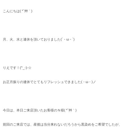
こんにちは( *´艸｀)
月、火、水と連休を頂いておりました(´・ω・`)
りえです！(^_-)-☆
お正月振りの連休でとてもリフレッシュできました(・ω・)ノ
今日は、本日ご来店頂いたお客様のＮ様( *´艸｀)
前回のご来店では、産後は当分来れないだろうから黒染めをご希望でしたが、