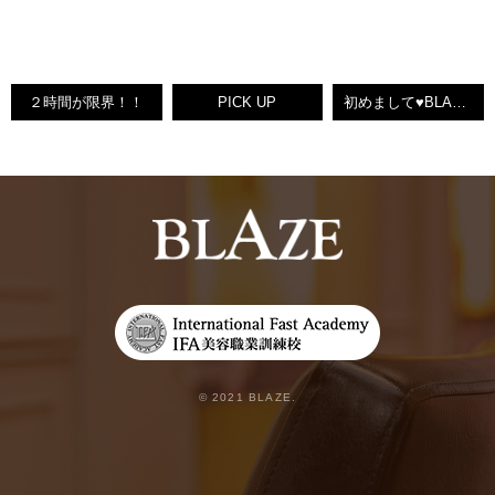
２時間が限界！！
PICK UP
初めまして♥BLAZEけいこ♥【小倉南区守恒美容室】
© 2021 BLAZE.