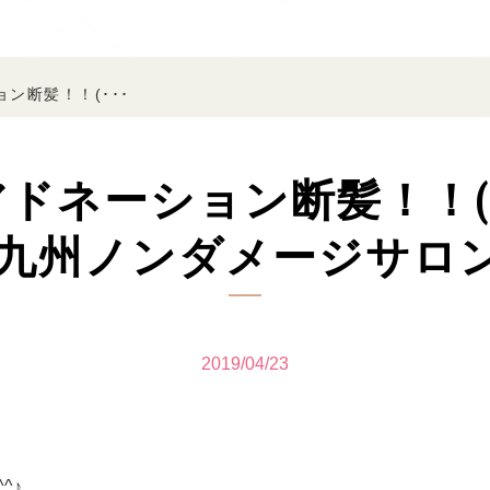
ン断髪！！(･･･
ネーション断髪！！(*^_
九州ノンダメージサロ
2019/04/23
^♪