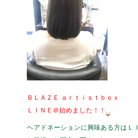
ＢＬＡＺＥ ａｒｔｉｓｔｂｏｘ
ＬＩＮＥ＠始めました！！
ヘアドネーションに興味ある方はＬ