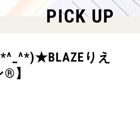
PICK UP
^*)★BLAZEりえ
ン®】