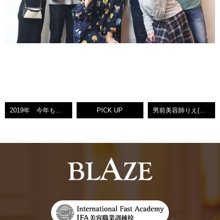
2019年 今年もよろしくお願いします♥BLAZEけいこ♥【小倉南区守恒美容室】
PICK UP
男前美容師りえ(笑)アーティストボックスに異動して来ました！( *´艸｀)★BLAZEりえ【北九州ノンダメージサロン®】