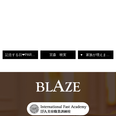
記念する日❤PART3っ❤
宮森 映実
♥ 家族が増えました ♥