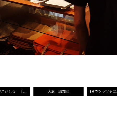
黒髪＋おでこだし☆ 【小倉南区城野 美容師 誠】
大庭 誠加津