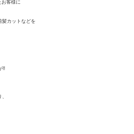
たお客様に
前髪カットなどを
!!
り、