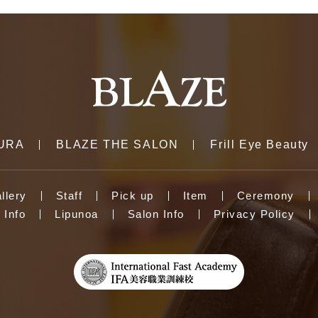
URA
BLAZE THE SALON
Frill Eye Beauty
llery
Staff
Pick up
Item
Ceremony
Info
Lipunoa
Salon Info
Privacy Policy