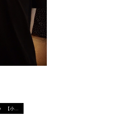
TRでツヤツヤに♪ 【小倉南区城野 美容師 誠】