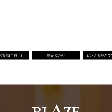
客様( *´艸｀)
笠谷 ゆかり
ピンクも好きです(