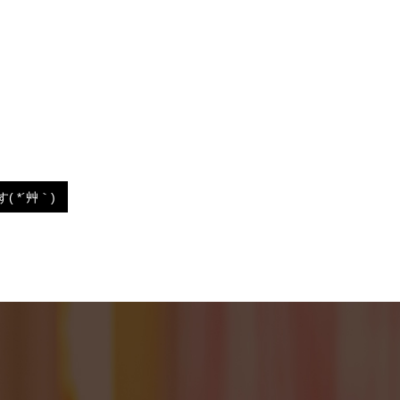
 *´艸｀)