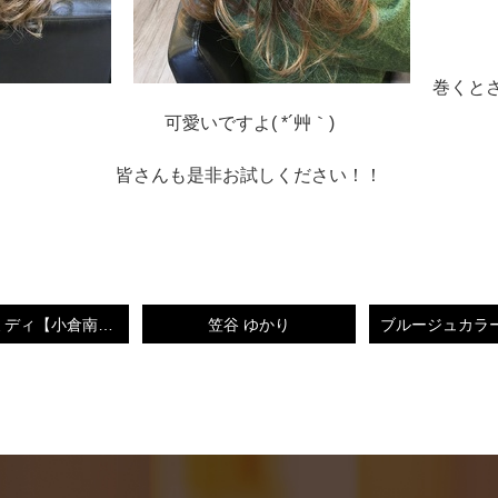
巻くと
可愛いですよ( *´艸｀)
皆さんも是非お試しください！！
外ハネセミディ【小倉南区守恒美容室】
笠谷 ゆかり