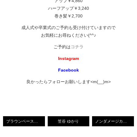
アップ￥4,860
ハーフアップ￥3,240
巻き髪￥2,700
成人式や卒業式のご予約も受け付けていますので
お気軽にお尋ねください(^^♪
ご予約は
コチラ
Instagram
Facebook
良かったらフォローお願いします<m(__)m>
ブラウンベースにちょっと紫を・BLAZEゆかり【小倉南区守恒美容室】
笠谷 ゆかり
ノンダメージカラーとショートボブ・BLAZEゆかり【小倉南区守恒美容室】