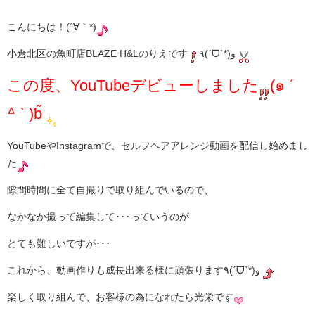
こんにちは！(´∀｀*)
小倉北区の魚町店BLAZE H&Lのりえです
٩(ˊᗜˋ*)و
この度、YouTubeデビューしました
(๑ ˊ
ᐞ ˋ )ƅ̋
YouTubeやInstagramで、セルフヘアアレンジ動画を配信し始めまし
た
隙間時間に全て自撮りで取り組んでいるので、
なかなか撮って編集して･･･っていうのが
とても難しいですが･･･
これから、動画作りも成長出来る様に頑張ります٩(ˊᗜˋ*)و
楽しく取り組んで、お客様の為になれたら光栄です