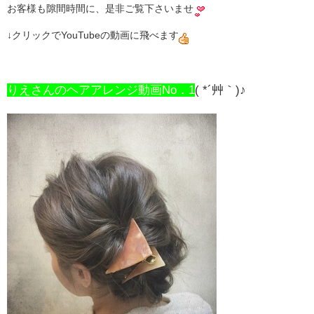
お客様も隙間時間に、是非ご覧下さいませ
↓クリックでYouTubeの動画に飛べます
りえさんのヘアアレンジ動画No．1
( *´艸｀)♪