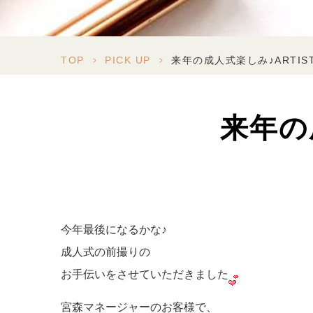
TOP
>
PICK UP
>
来年の成人式楽しみ♪ARTIST
来年の成
今年最後になるかな♪
成人式の前撮りの
お手伝いをさせていただきました
宮森マネージャーのお客様で、