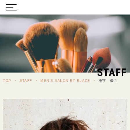
STAFF
TOP
>
STAFF
>
MEN'S SALON BY BLAZE
>
池守 優斗