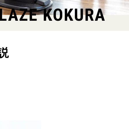
LAZE KOKURA
説