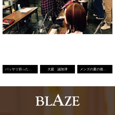
バッサリ切ったけどまだロング・・・。
大庭 誠加津
メンズの夏の後ろ姿は・・・。