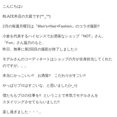
こんにちは♪
BLAZE本店の大庭です(*^_^*)
2月の毎週月曜日は『Men's×Hair×Fashion』のコラボ撮影!!
小倉を代表するハイセンスでお洒落なショップ『NOT』さん、
『Fun』さん協力のもと、
昨日、無事に第2回目の撮影が終了しました☆
モデルさんのコーディネートはショップの方が全身担当してくれた
のですが。。。
本当にかっこいい!! お洒落!! こだわりがすごい!!
やっぱりプロはすごいな、と思いました(>_<)
僕たちもプロの仕事を!! ということで本気でモデルさんを
スタイリングさせてもらいました!!
楽し過ぎました・・・。