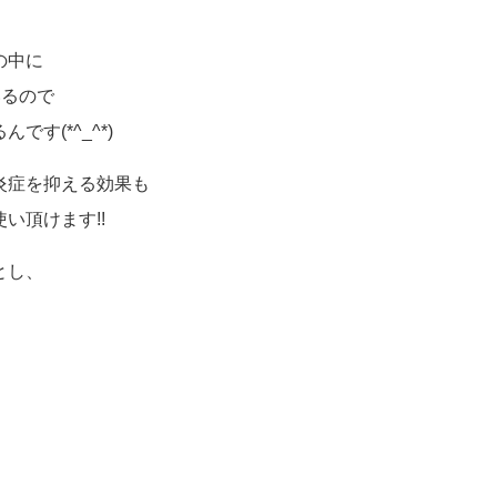
の中に
いるので
す(*^_^*)
炎症を抑える効果も
い頂けます!!
とし、