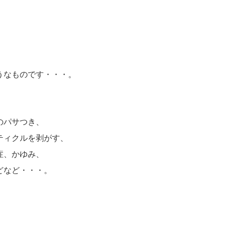
うなものです・・・。
のパサつき、
ティクルを剥がす、
症、かゆみ、
どなど・・・。