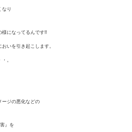
くなり
様になってるんです!!
においを引き起こします。
・・。
メージの悪化などの
『害』を