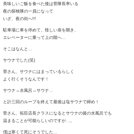
美味しいご飯を食べた後は菅隊長率いる
夜の探検隊の一員になって
いざ、夜の街へ!!!
駐車場に車を停めて、怪しい扉を開き、
エレベーターに乗って上の階へ…
そこはなんと…
サウナでした(笑)
菅さん、サウナにはまっているらしく
よく行くそうなんです！
サウナ→水風呂→サウナ…
と計三回のループを終えて最後は塩サウナで締め！
菅さん、拓臣店長クラスになるとサウナの後の水風呂でも
温まることが可能らしいのですが…。
僕は寒くて死にそうでした…