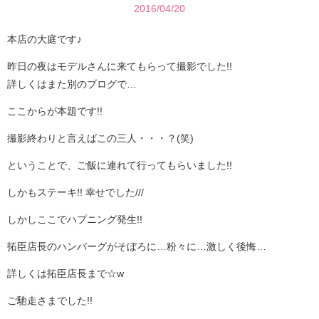
2016/04/20
本店の大庭です♪
昨日の夜はモデルさんに来てもらって撮影でした!!
詳しくはまた別のブログで…
ここからが本題です!!
撮影終わりと言えばこの三人・・・？(笑)
ということで、ご飯に連れて行ってもらいました!!
しかもステーキ!! 幸せでした///
しかしここでハプニング発生!!
拓臣店長のハンバーグがそぼろに…粉々に…激しく後悔…
詳しくは拓臣店長まで☆w
ご馳走さまでした!!