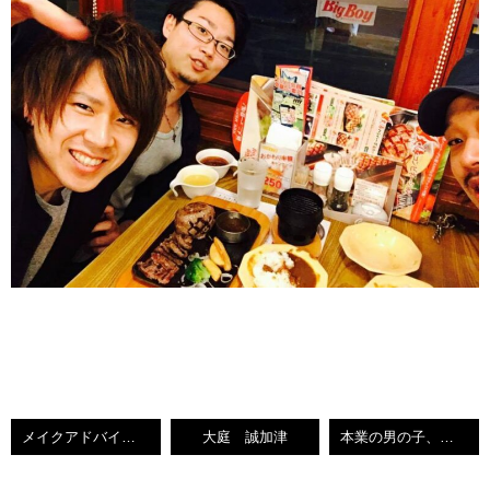
メイクアドバイス！
大庭 誠加津
本業の男の子、撮影。 【小倉南区城野 美容師 誠】