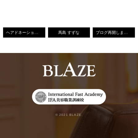
ヘアドネーション☆BLAZEすずな
馬島 すずな
ブログ再開します♥BLAZEすずな【小倉南区守恒美容室】
© 2021 BLAZE.