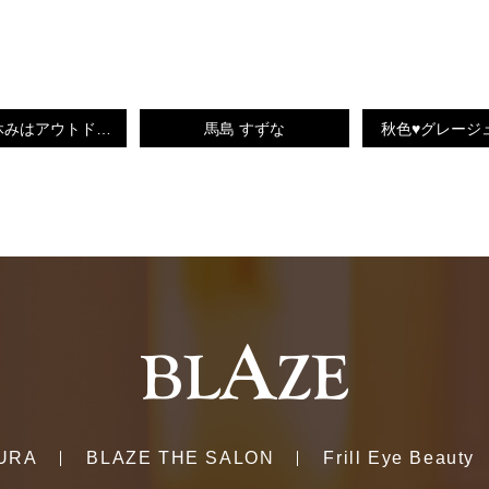
最近のお休みはアウトドア♪
馬島 すずな
秋色♥グレージュ(
URA
BLAZE THE SALON
Frill Eye Beauty