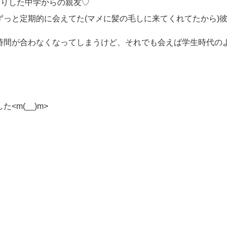
くりした中学からの親友♡
っと定期的に会えてた(マメに髪の毛しに来てくれてたから)彼女
時間が合わなくなってしまうけど、それでも会えば学生時代の
m(__)m>