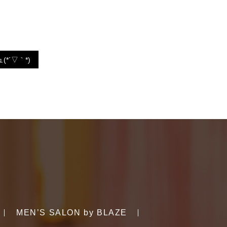
*´▽｀*)
MEN’S SALON by BLAZE