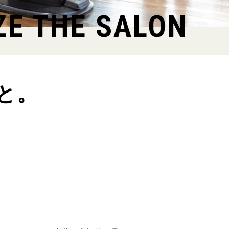
ZE THE SALON
と。