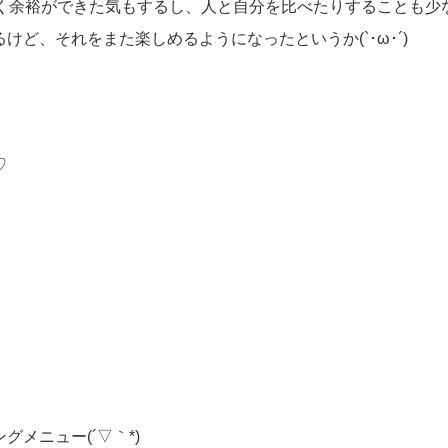
なく余裕ができた気もするし、人と自分を比べたりすることも少
ど、それをまた楽しめるようになったというか(`･ω･´)
♡
メニュー(´▽｀*)