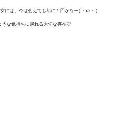
には、今は会えても年に１回かなー(´・ω・`)
ような気持ちに戻れる大切な存在♡